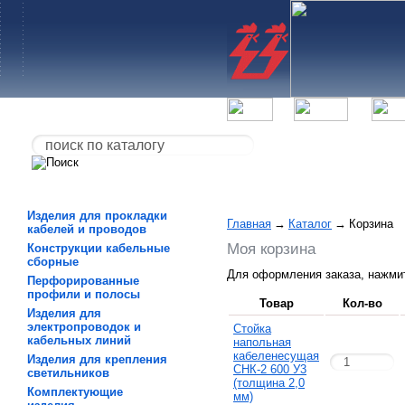
Изделия для прокладки
Главная
→
Каталог
→
Корзина
кабелей и проводов
Моя корзина
Конструкции кабельные
сборные
Для оформления заказа, нажми
Перфорированные
профили и полосы
Товар
Кол-во
Изделия для
электропроводок и
Стойка
кабельных линий
напольная
кабеленесущая
Изделия для крепления
СНК-2 600 У3
светильников
(толщина 2,0
Комплектующие
мм)