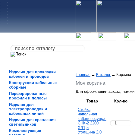
Изделия для прокладки
Главная
→
Каталог
→
Корзина
кабелей и проводов
Моя корзина
Конструкции кабельные
сборные
Для оформления заказа, нажми
Перфорированные
профили и полосы
Товар
Кол-во
Изделия для
электропроводок и
Стойка
кабельных линий
напольная
кабеленесущая
Изделия для крепления
СНК-2 2200
светильников
ХЛ1,5
Комплектующие
(толщина 2,0