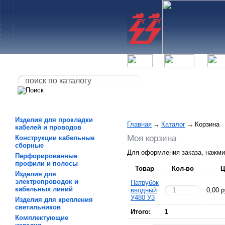
Изделия для прокладки
Главная
→
Каталог
→
Корзина
кабелей и проводов
Моя корзина
Конструкции кабельные
сборные
Для оформления заказа, нажми
Перфорированные
профили и полосы
Товар
Кол-во
Ц
Изделия для
электропроводок и
Патрубок
кабельных линий
вводный
0,00 р
У480 У3
Изделия для крепления
светильников
Итого:
1
Комплектующие