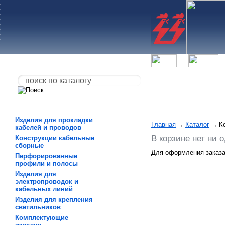
Изделия для прокладки
Главная
→
Каталог
→
К
кабелей и проводов
В корзине нет ни о
Конструкции кабельные
сборные
Для оформления заказа 
Перфорированные
профили и полосы
Изделия для
электропроводок и
кабельных линий
Изделия для крепления
светильников
Комплектующие