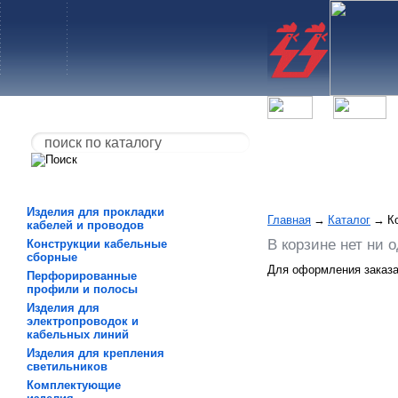
Изделия для прокладки
Главная
→
Каталог
→
К
кабелей и проводов
В корзине нет ни о
Конструкции кабельные
сборные
Для оформления заказа 
Перфорированные
профили и полосы
Изделия для
электропроводок и
кабельных линий
Изделия для крепления
светильников
Комплектующие