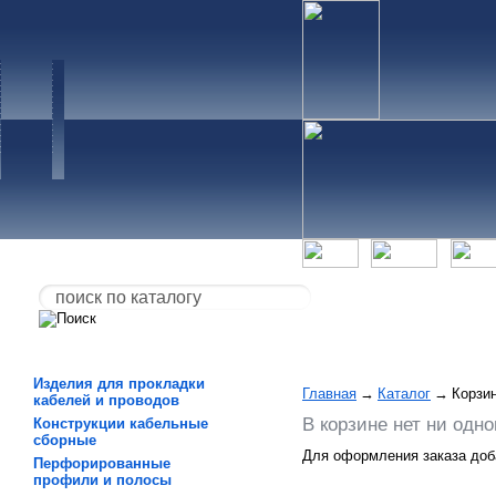
Изделия для прокладки
Главная
→
Каталог
→
Корзи
кабелей и проводов
В корзине нет ни одно
Конструкции кабельные
сборные
Для оформления заказа доба
Перфорированные
профили и полосы