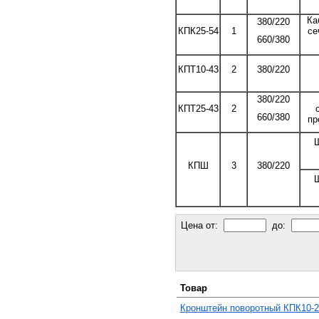
Ка
380/220
КПК25-54
1
се
660/380
КПТ10-43
2
380/220
380/220
КПТ25-43
2
660/380
пр
КПШ
3
380/220
Цена от:
до:
Товар
Кронштейн поворотный КПК10-2