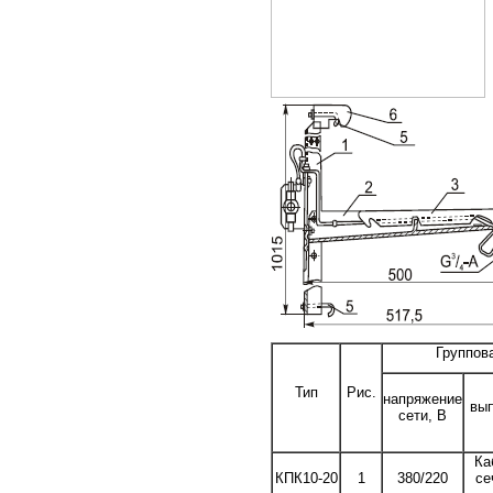
Группов
Тип
Рис.
напряжение
вып
сети, В
Ка
КПК10-20
1
380/220
се