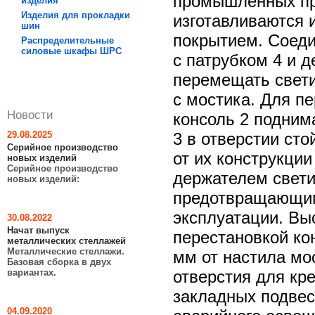
промышленных пр
изделия
Изделия для прокладки
изготавливаются 
шин
покрытием. Соедин
Распределительные
силовые шкафы ШРC
с патрубком 4 и 
перемещать свети
с мостика. Для п
Новости
консоль 2 подним
29.08.2025
3 в отверстии сто
Серийное производство
от их конструкци
новых изделий
Серийное производство
держателем свети
новых изделий:
предотвращающим
эксплуатации. Вы
30.08.2022
Начат выпуск
перестановкой кон
металлических стеллажей
Металлические стеллажи.
мм от настила мо
Базовая сборка в двух
вариантах.
отверстия для кр
закладных подвес
04.09.2020