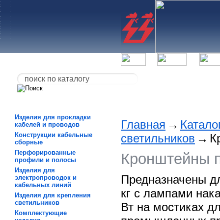
Изделия для прокладки
Главная
→
Катало
кабелей и проводов
Конструкции кабельные
светильников
→
К
сборные
Перфорированные
Кронштейны п
профили и полосы
Изделия для
Предназначены дл
электропроводок и
кабельных линий
кг с лампами нак
Изделия для крепления
светильников
Вт на мостиках д
Комплектующие