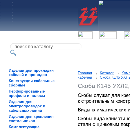
Изделия для прокладки
Главная
→
Каталог
→
Ком
кабелей и проводов
кабелей
→
Скоба К145 УХЛ2
Конструкции кабельные
Скоба К145 УХЛ2,
сборные
Перфорированные
Скобы служат для кре
профили и полосы
к строительным констр
Изделия для
электропроводок и
Виды климатических и
кабельных линий
Изделия для крепления
Скобы вида климатиче
светильников
стали с цинковым пок
Комплектующие