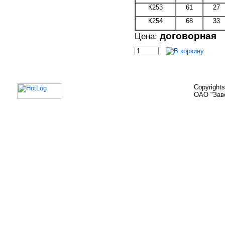
К253
61
27
К254
68
33
договорная
Цена:
Copyright
ОАО "Зав