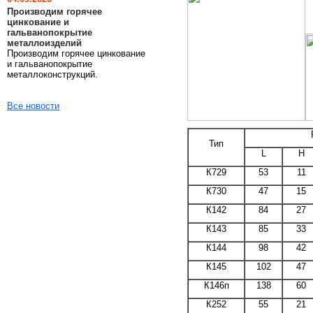
Производим горячее
цинкование и
гальванопокрытие
металлоизделий
Производим горячее цинкование
и гальванопокрытие
металлоконструкций.
Все новости
Тип
L
Н
К729
53
11
К730
47
15
К142
84
27
К143
85
33
К144
98
42
К145
102
47
К146п
138
60
К252
55
21